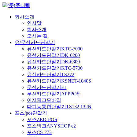
회사소개
인사말
회사소개
오시는 길
유/무선카드단말기
유선카드단말기KTC-7000
유선카드단말기DK-6200
유선카드단말기DK-6300
유선카드단말기KTC-5700
유선카드단말기TS272
유선카드단말기KSNET-1040S
무선카드단말기F1
무선카드단말기APPPOS
이지체크모바일
다기능통합단말기TS132,132N
포스/pos단말기
포스ZED-POS
포스뱅크ANYSHOP e2
포스CS-273