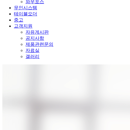
와우포스
무인시스템
테이블오더
중고
고객지원
자유게시판
공지사항
제품관련문의
자료실
갤러리