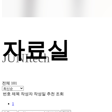
Global Excellence for the
자료실
JUNItech
전체 101
번호
제목
작성자
작성일
추천
조회
1