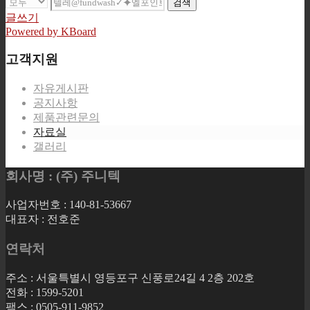
검색
글쓰기
Powered by KBoard
고객지원
자유게시판
공지사항
제품관련문의
자료실
갤러리
회사명 : (주) 주니텍
사업자번호 : 140-81-53667
대표자 : 전호준
연락처
주소 : 서울특별시 영등포구 신풍로24길 4 2층 202호
전화 : 1599-5201
팩스 : 0505-911-9852