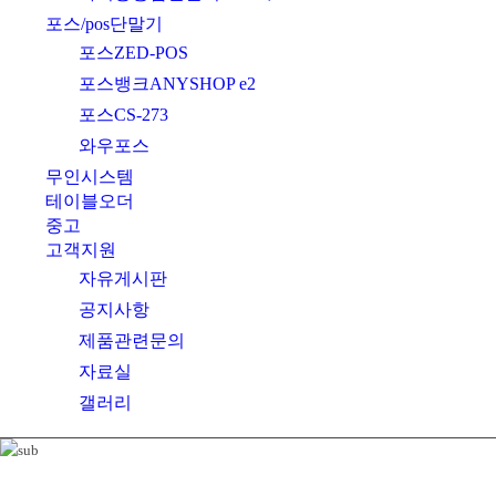
포스/pos단말기
포스ZED-POS
포스뱅크ANYSHOP e2
포스CS-273
와우포스
무인시스템
테이블오더
중고
고객지원
자유게시판
공지사항
제품관련문의
자료실
갤러리
Global Excellence for the