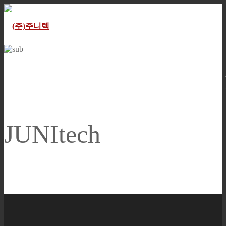
Global Excellence for the
JUNItech