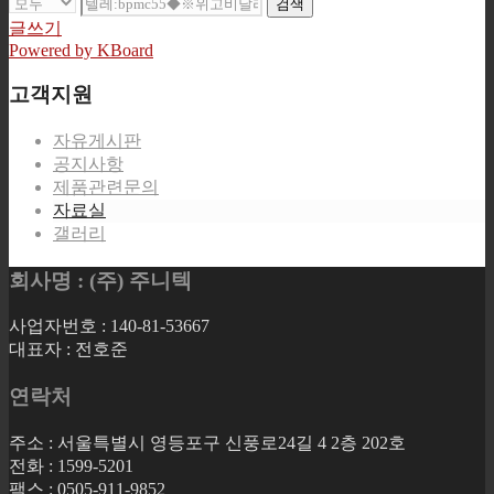
검색
글쓰기
Powered by KBoard
고객지원
자유게시판
공지사항
제품관련문의
자료실
갤러리
회사명 : (주) 주니텍
사업자번호 : 140-81-53667
대표자 : 전호준
연락처
주소 : 서울특별시 영등포구 신풍로24길 4 2층 202호
전화 : 1599-5201
팩스 : 0505-911-9852