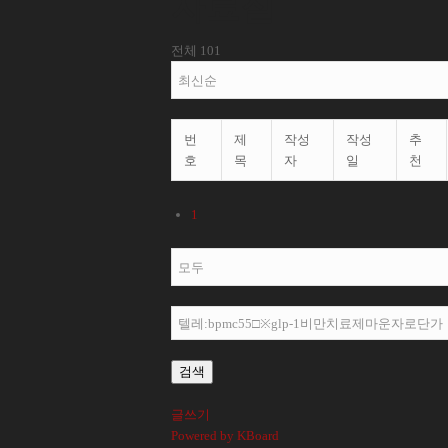
자료실
전체 101
번
제
작성
작성
추
호
목
자
일
천
1
검색
글쓰기
Powered by KBoard