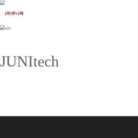
Global Excellence for the
JUNItech