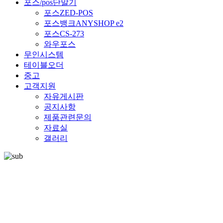
포스/pos단말기
포스ZED-POS
포스뱅크ANYSHOP e2
포스CS-273
와우포스
무인시스템
테이블오더
중고
고객지원
자유게시판
공지사항
제품관련문의
자료실
갤러리
Global Excellence for the